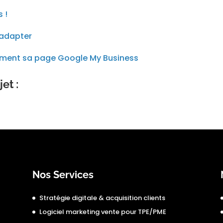
 !
 adapter
ilement sa page Google My Business
et :
Nos Services
Stratégie digitale & acquisition clients
Logiciel marketing vente pour TPE/PME