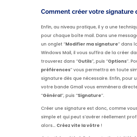
Comment créer votre signature d
Enfin, au niveau pratique, il y a une techni
pour chaque boîte mail. Dans une message
un onglet ‘‘
Modifier ma signature
’’ dans l
Windows Mail, il vous suffira de la créer dan
trouverez dans ‘‘
Outils
’’, puis ‘‘
Options
’’. 
préférences
’’ vous permettra en toute sim
signature dès que nécessaire. Enfin, pour 
votre bande Gmail vous emmènera directem
‘‘
Général
’’, puis ‘‘
Signature
’’.
Créer une signature est donc, comme vous 
simple et qui peut s’avérer réellement prof
alors…
Créez vite la vôtre
!