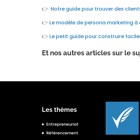
👉
Notre guide pour trouver des clients
👉
Le modèle de persona marketing à
👉
Le petit guide pour construire fac
Et nos autres articles sur le suj
Les thèmes
Entrepreneuriat
Référencement