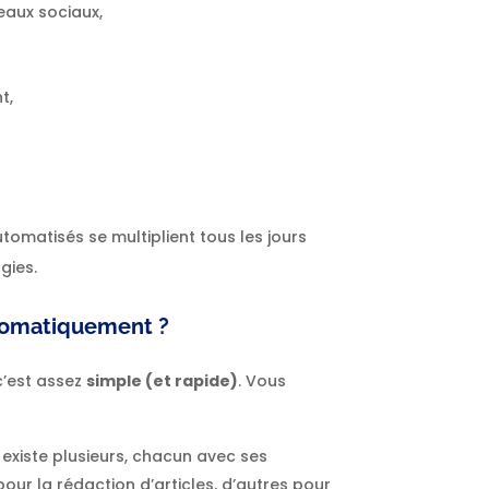
eaux sociaux,
t,
tomatisés se multiplient tous les jours
gies.
tomatiquement ?
 c’est assez
simple (et rapide)
. Vous
en existe plusieurs, chacun avec ses
pour la rédaction d’articles, d’autres pour