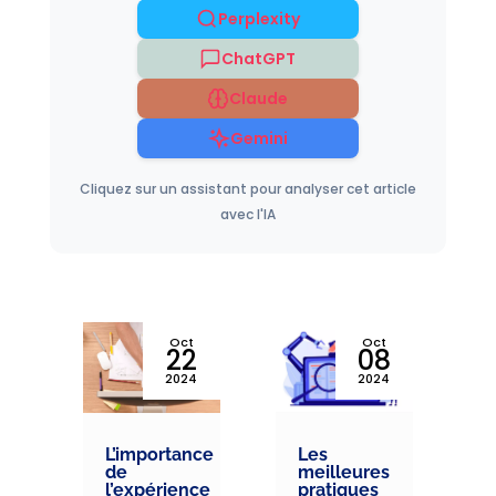
Perplexity
ChatGPT
Claude
Gemini
Cliquez sur un assistant pour analyser cet article
avec l'IA
v
Oct
Oct
5
22
08
4
2024
2024
L’importance
Les
t
de
meilleures
l’expérience
pratiques
ng