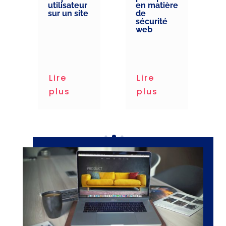
utilisateur
en matière
sur un site
de
sécurité
web
ng
Lire
Lire
plus
plus