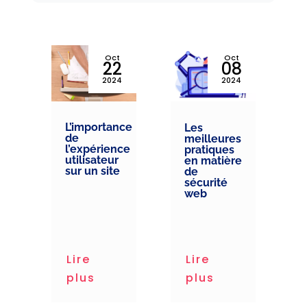
v
Oct
Oct
5
22
08
4
2024
2024
L’importance
Les
t
de
meilleures
l’expérience
pratiques
ng
utilisateur
en matière
sur un site
de
sécurité
web
ng
Lire
Lire
plus
plus