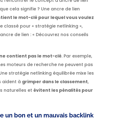
ez rencontrer le concept d’ancre de lien
ue cela signifie ? Une ancre de lien
ntient le mot-clé pour lequel vous voulez
e classé pour « stratégie netlinking »,
ancre de lien : « Découvrez nos conseils
ne contient pas le mot-clé
. Par exemple,
». Les moteurs de recherche ne peuvent pas
? Une stratégie netlinking équilibrée mixe les
s aident à
grimper dans le classement
,
s naturelles et
évitent les pénalités pour
re un bon et un mauvais backlink