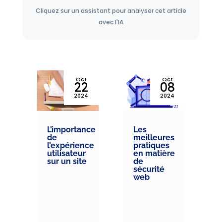
Cliquez sur un assistant pour analyser cet article
avec l'IA
v
Oct
Oct
5
22
08
4
2024
2024
L’importance
Les
t
de
meilleures
l’expérience
pratiques
ng
utilisateur
en matière
sur un site
de
sécurité
web
ng