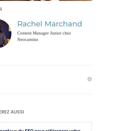
AR
Rachel Marchand
Content Manager Junior chez
Neocamino
EREZ AUSSI
mentaux du SEO pour référencer votre