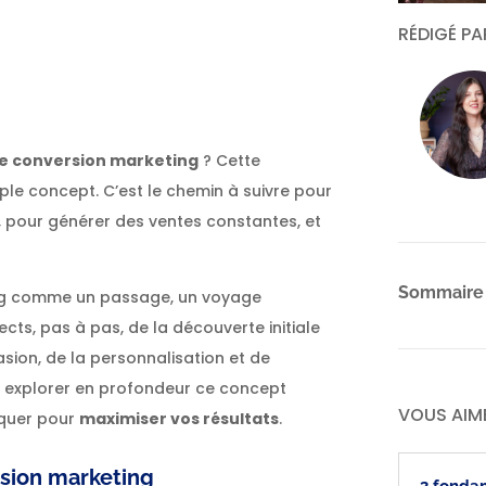
er
RÉDIGÉ P
de conversion marketing
? Cette
mple concept. C’est le chemin à suivre pour
s, pour générer des ventes constantes, et
Sommaire
ing comme un passage, un voyage
ts, pas à pas, de la découverte initiale
suasion, de la personnalisation et de
ons explorer en profondeur ce concept
VOUS AIM
iquer pour
maximiser vos résultats
.
rsion marketing
3 fonda