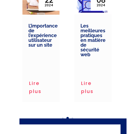
5
22
08
4
2024
2024
L’importance
Les
t
de
meilleures
l’expérience
pratiques
ng
utilisateur
en matière
sur un site
de
sécurité
web
ng
Lire
Lire
plus
plus