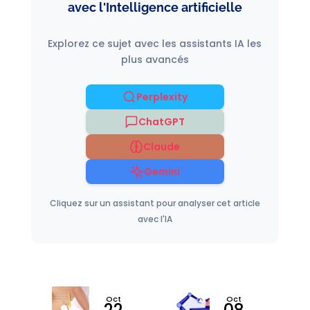
avec l'Intelligence artificielle
Explorez ce sujet avec les assistants IA les
plus avancés
Perplexity
ChatGPT
Claude
Gemini
Cliquez sur un assistant pour analyser cet article
avec l'IA
v
Oct
Oct