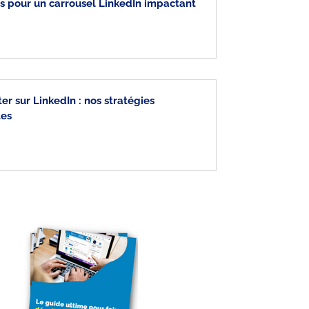
s pour un carrousel LinkedIn impactant
er sur LinkedIn : nos stratégies
es