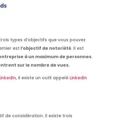
Ads
e trois types d’objectifs que vous pouvez
emier est
l’objectif de notoriété
. Il est
 entreprise à un maximum de personnes
.
ntrent sur le nombre de vues.
LinkedIn
, il existe un outil appelé
LinkedIn
f de considération. Il existe trois