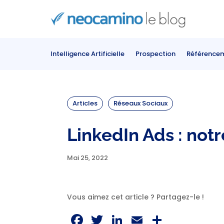
Intelligence Artificielle
Prospection
Référence
Articles
Réseaux Sociaux
LinkedIn Ads : not
Mai 25, 2022
Vous aimez cet article ? Partagez-le !
Facebook
Twitter
LinkedIn
Email
Partag